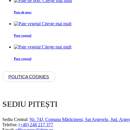
Citește mai mult
Pate de porc
Citește mai mult
Pate vegetal
Citește mai mult
Pate vegetal
POLITICA COOKIES
SEDIU PITEȘTI
Sediu Central:
Nr. 74J, Comuna Mărăcineni, Sat Argeșelu, Jud. Argeș
Telefon:
(+40) 248 217 377
Email:
officearges@drim.ro