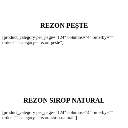
REZON PEȘTE
[product_category per_page=”124″ columns=”4″ orderby=””
order=”” category=”rezon-peste”]
REZON SIROP NATURAL
[product_category per_page=”124″ columns=”4″ orderby=””
order=”” category=”rezon-sirop-natural”]