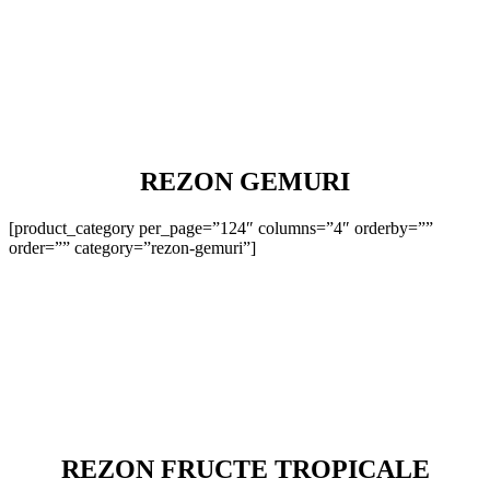
REZON GEMURI
[product_category per_page=”124″ columns=”4″ orderby=””
order=”” category=”rezon-gemuri”]
REZON FRUCTE TROPICALE