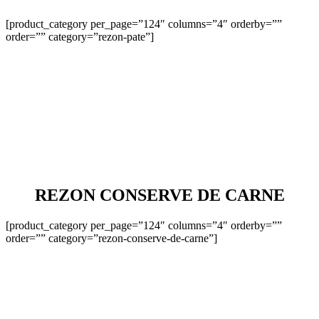
[product_category per_page=”124″ columns=”4″ orderby=””
order=”” category=”rezon-pate”]
REZON CONSERVE DE CARNE
[product_category per_page=”124″ columns=”4″ orderby=””
order=”” category=”rezon-conserve-de-carne”]