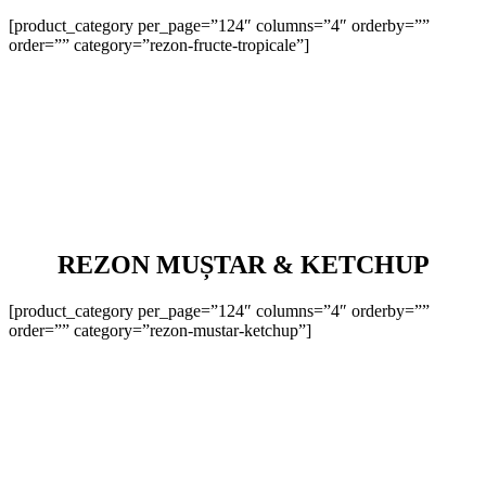
[product_category per_page=”124″ columns=”4″ orderby=””
order=”” category=”rezon-fructe-tropicale”]
REZON MUȘTAR & KETCHUP
[product_category per_page=”124″ columns=”4″ orderby=””
order=”” category=”rezon-mustar-ketchup”]