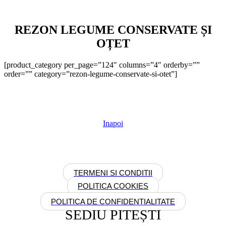
REZON LEGUME CONSERVATE ȘI
OȚET
[product_category per_page=”124″ columns=”4″ orderby=””
order=”” category=”rezon-legume-conservate-si-otet”]
Inapoi
TERMENI SI CONDITII
POLITICA COOKIES
POLITICA DE CONFIDENTIALITATE
SEDIU PITEȘTI